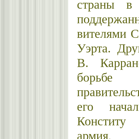
страны в 
поддержан
вителями 
Уэрта. Др
В. Карран
борьб
правительс
его начал
Конститу 
армия, 