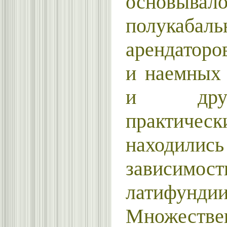
основывал
полукаба
арендаторо
и наемных 
и дру
практичес
находили
зависимост
латифундии
Множестве