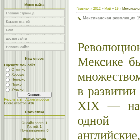
Меню сайта
Главная
»
2012
»
Май
»
19
» Мексиканск
Главная страница
Мексиканская революция 19
Каталог статей
Блог
друзья сайта
Революцио
Новости сайта
Мексике б
Наш опрос
Оцените мой сайт
Отлично
множеством
Хорошо
Неплохо
Плохо
в развитии
Ужасно
Результаты
|
Архив опросов
XIX
— на
Всего ответов:
436
Статистика
одной 
Онлайн всего:
1
Гостей:
1
английские
Пользователей:
0
Форма входа