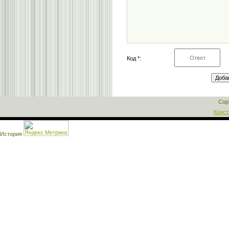
Код *:
Cop
Конст
История