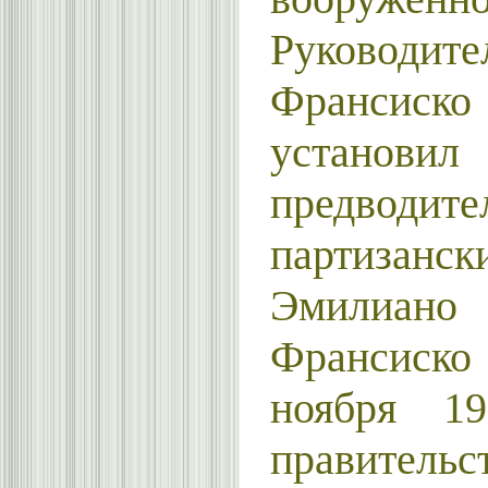
Руководи­т
Франсиск
установ
предводите
партизан
Эмилиан
Франсиск
ноября 19
правитель