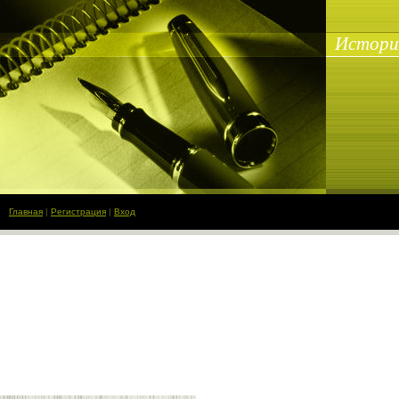
Истори
Главная
|
Регистрация
|
Вход