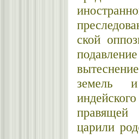
иностранн
преследов
ской оппоз
подавлени
вытеснени
земель и
индейског
правяще
царили род