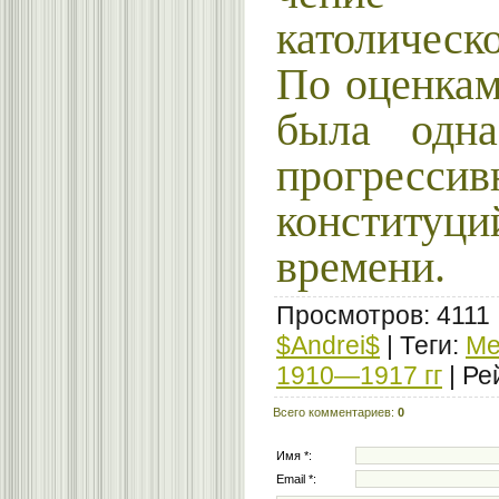
католическ
По оценкам
была одна
прогрессив
констит
времени.
Просмотров
: 4111
$Andrei$
|
Теги
:
Ме
1910—1917 гг
|
Ре
Всего комментариев
:
0
Имя *:
Email *: