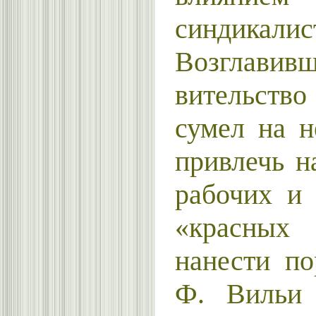
синдикалис
Возглав
вительств
сумел на н
привлечь н
рабочих и
«красных
нанести п
Ф. Вильи 