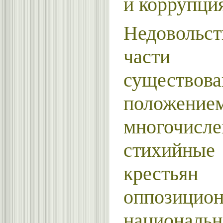
и коррупция
Недоволь
части м
существов
положение
многочисл
стихийные
крестьян
оппозицио
национальн