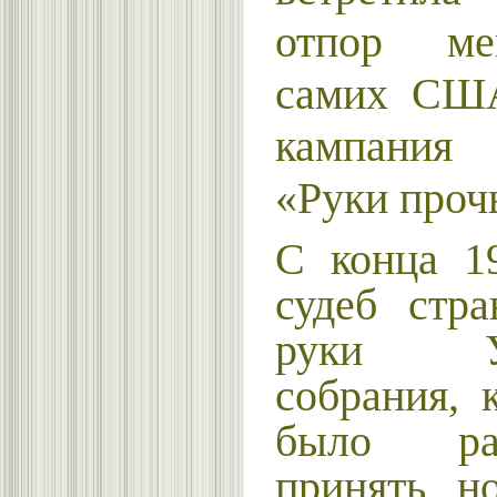
отпор ме
самих США
кампания 
«Руки проч
С конца 1
судеб стр
руки Учр
собрания, 
было ра
принять н