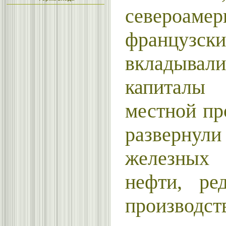
североамер
французс
вкладывал
капиталы
местной п
развернули
железных 
нефти, ре
производст