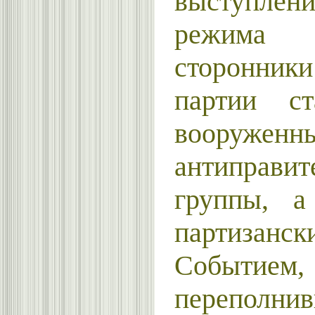
выступл
режима
сторонник
партии ст
вооруженн
антиправит
группы, а
партизан
Событием,
перепол