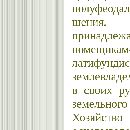
полуфеод
шения
принадле
помещикам
латифун
землевлад
в своих р
земельного
Хозяйство