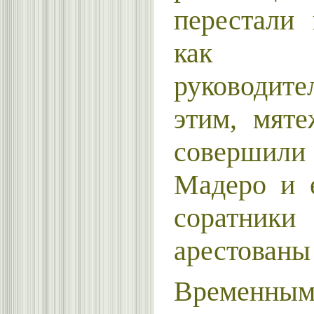
перестали 
как пол
руководит
этим, мят
совершили
Мадеро и 
соратн
арестованы
Временным