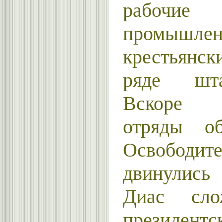
рабочие 
промышлен
крестьянс
ряде шта
Вскоре п
отряды об
Освободит
двинулись
Диас сл
президентс