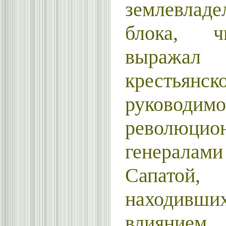
землевладе
блока, ч
выражал 
крестьянс
руководимо
революцио
генералами
Сапатой,
находив
влияни