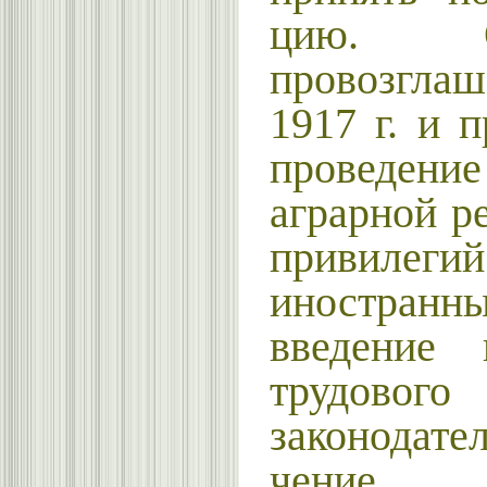
цию. 
провозгла
1917 г. и 
прове­де
аграрной р
привил
иностранн
введение 
трудового
законодате
чение