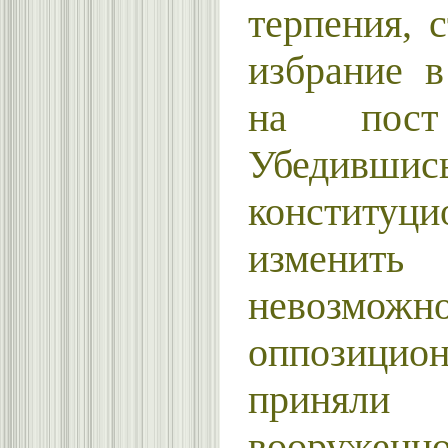
терпения, 
избрание в
на пост 
Убедив
конституц
изменит
невозможно
оппозиц
приняли
вооруженн