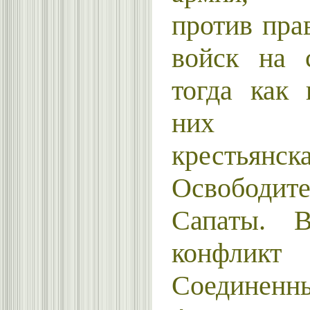
против пра
войск на 
тогда как
них де
крестьянск
Освободите
Сапаты. В
конфлик
Соедине