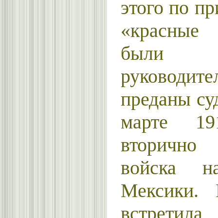
этого по п
«красные
были р
руководи
преданы су
марте 1
вторично
войска н
Мексики. 
встретила