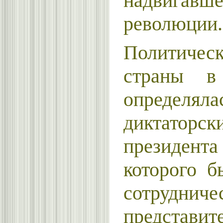
надвигавше
революции.
Политич
страны в
определяла
диктатор
президента
которого б
сотрудн
представит