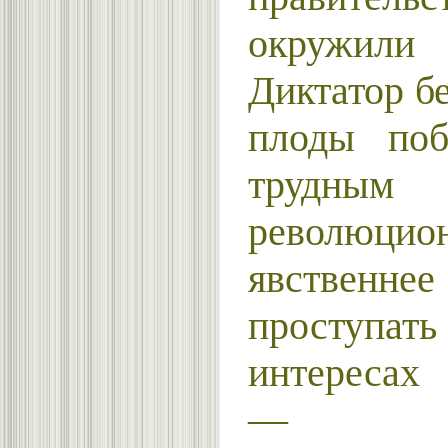
окружи­
Диктатор б
плоды поб
трудным 
революцион
явстве
проступат
интересах
— бур