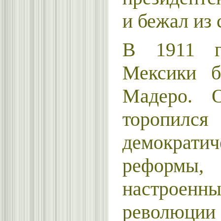
и бежал из 
В 1911 г.
Мексики б
Мадеро. 
торопилс
демократич
реформы, 
настроен­
револю