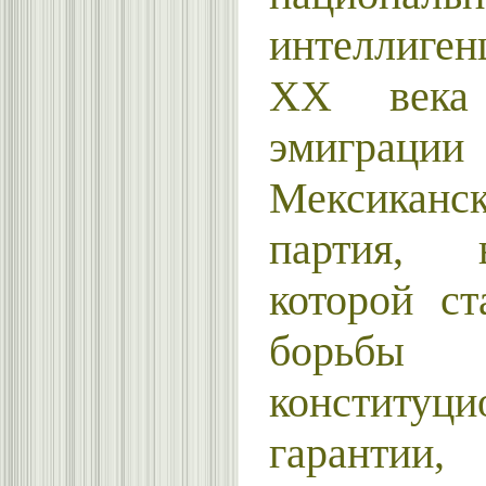
интеллиген
XX
века 
эмиграц
Мексиканск
партия, 
которой ст
бор
конституци
гарантии,