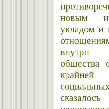
противо
новым инд
укладом и
отношени
внутри тр
общества 
крайней
социальных
сказал