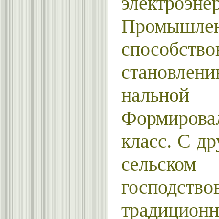
электроэне
Промышл
способство
становл
нальной
Формиров
класс. С др
сельско
господство
традиционн