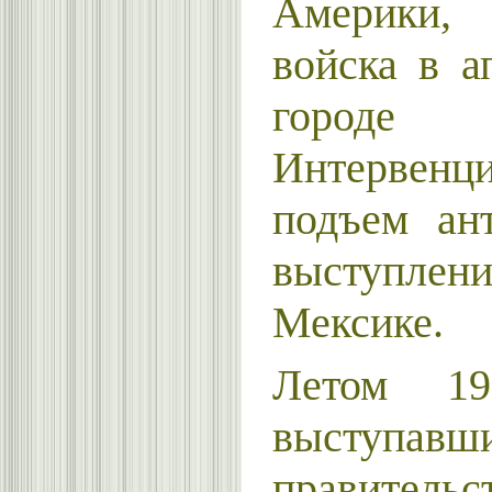
Америки, 
войска в а
городе 
Интервен
подъем ан
вы­ступл
Мексике.
Летом 19
выступа
правител